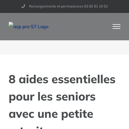
Skip
Renseignements et permanences 03 82 91 10 52
to
content
8 aides essentielles
pour les seniors
avec une petite